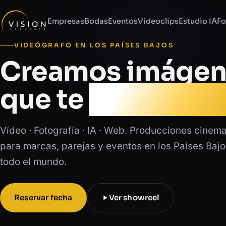
Empresas
Bodas
Eventos
Videoclips
Estudio IA
Fo
VIDEÓGRAFO EN LOS PAÍSES BAJOS
Creamos imágen
que te
emociona
Vídeo · Fotografía · IA · Web. Producciones cinem
para marcas, parejas y eventos en los Países Bajo
todo el mundo.
Reservar fecha
Ver showreel