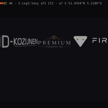
REC
|
4K · S-Log3
|
Sony a7S III · a7 V
|
51.9558°N 5.2289°E