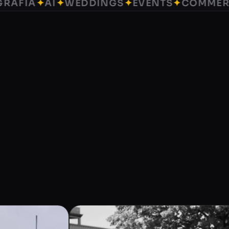
FIA
✦
AI
✦
WEDDINGS
✦
EVENTS
✦
COMMERCIA