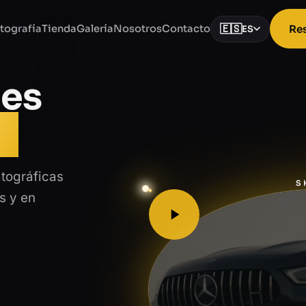
🇪🇸
Res
tografía
Tienda
Galería
Nosotros
Contacto
ES
es
n
atográficas
S
s y en