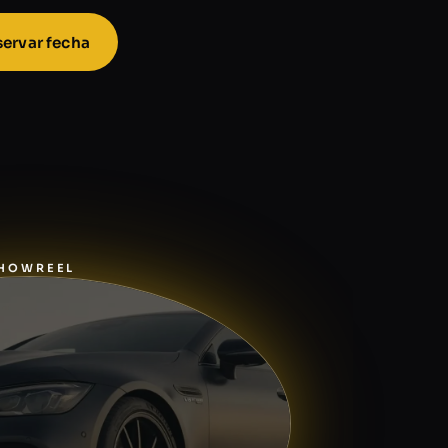
ervar fecha
HOWREEL