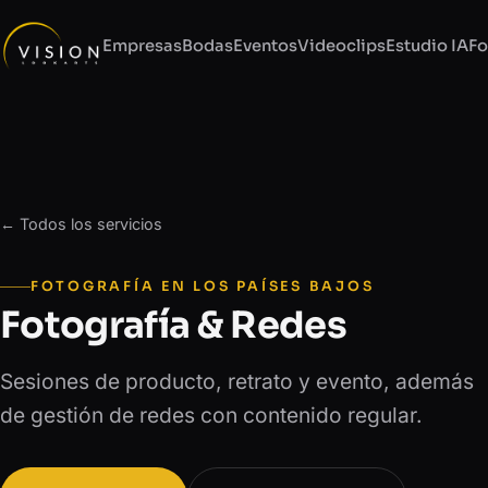
Empresas
Bodas
Eventos
Videoclips
Estudio IA
Fo
← Todos los servicios
FOTOGRAFÍA EN LOS PAÍSES BAJOS
Fotografía & Redes
Sesiones de producto, retrato y evento, además
de gestión de redes con contenido regular.