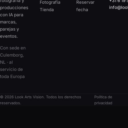
fotografía y
+31 6 19 
Fotografía
Reservar
info@loo
producciones
Tienda
fecha
con IA para
marcas,
parejas y
eventos.
Con sede en
Culemborg,
NL · al
servicio de
toda Europa
© 2026 Look Arts Vision. Todos los derechos
Política de
reservados.
privacidad