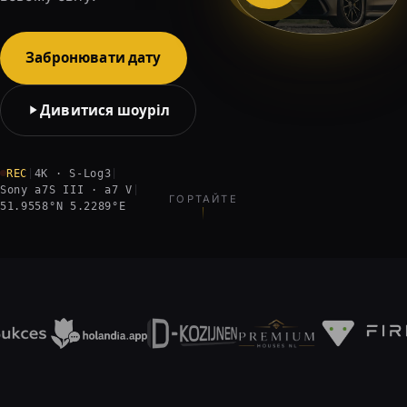
Забронювати дату
Дивитися шоуріл
REC
|
4K · S-Log3
|
Sony a7S III · a7 V
|
ГОРТАЙТЕ
51.9558°N 5.2289°E