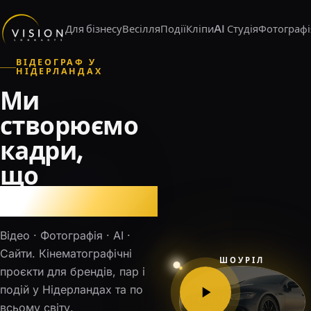
Для бізнесу
Весілля
Події
Кліпи
AI Студія
Фотографі
ВІДЕОГРАФ У
НІДЕРЛАНДАХ
Ми
створюємо
кадри,
що
зворушують
Відео · Фотографія · AI ·
Сайти. Кінематографічні
ШОУРІЛ
проєкти для брендів, пар і
подій у Нідерландах та по
всьому світу.