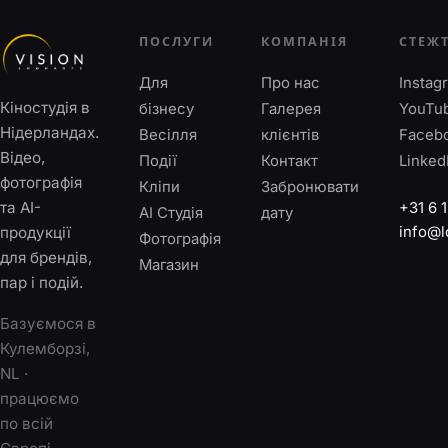
ПОСЛУГИ
КОМПАНІЯ
СТЕЖ
Для
Про нас
Instag
Кіностудія в
бізнесу
Галерея
YouTu
Нідерландах.
Весілля
клієнтів
Faceb
Відео,
Події
Контакт
Linked
фотографія
Кліпи
Забронювати
та AI-
+31 6 
AI Студія
дату
info@l
продукції
Фотографія
для брендів,
Магазин
пар і подій.
Базуємося в
Кулемборзі,
NL ·
працюємо
по всій